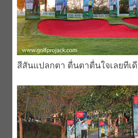
สีสันแปลกตา ตื่นตาตื่นใจเลยทีเด