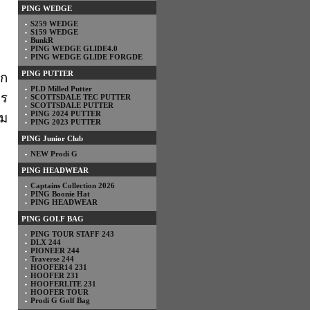
PING WEDGE
S259 WEDGE
S159 WEDGE
BunkR
PING WEDGE GLIDE4.0
PING WEDGE GLIDE FORGDE
PING PUTTER
ัก
PLD Milled Putter
าร
SCOTTSDALE TEC PUTTER
SCOTTSDALE PUTTER
PING 2024 PUTTER
ิม
PING 2023 PUTTER
PING Junior Club
NEW Prodi G
PING HEADWEAR
Captains Collection 2026
PING Boonie Hat
PING HEADWEAR
PING GOLF BAG
PING TOUR STAFF 243
DLX 244
PIONEER 244
Traverse 244
HOOFER14 231
HOOFER 231
HOOFERLITE 231
HOOFER TOUR
Prodi G Golf Bag