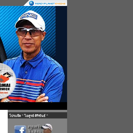
โปรแจ๊ค " ไอศูรย์ ศิริขันธ์ "