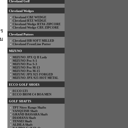
Cleveland Golf
Cleveland Wedges
Cleveland CBZ WEDGE
Cleveland RTZ WEDGE
Cleveland Wedge RTX6 ZIPCORE
Cleveland Wedge CBX ZIPCORE
าร
Cleveland Putters
าม
Cleveland HB SOFT MILLED
Cleveland FrontLine Putter
MIZUNO
MIZUNO JPX Q II Lady
MIZUNO Pro S-1
MIZUNO Pro S-3
MIZUNO Pro M-13
MIZUNO Pro M-15
MIZUNU JPX 925 FORGED
MIZUNO JPX 925 HOT METAL
ECCO GOLF SHOES
ECCO LT1
ECCO BIOM C4 BOA MEN
GOLF SHAFTS
TPT Nitro Range Shafts
VANQUISH Shaft
GRAND BASSARA Shaft
DIAMANA Shaft
TENSEI Shaft
ALDILA Shaft