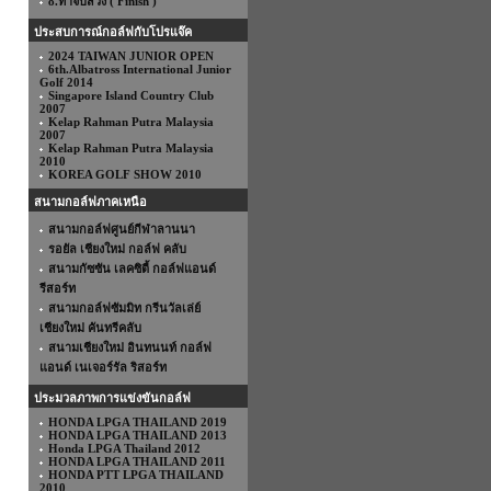
8.ท่าจบสวิง ( Finish )
ประสบการณ์กอล์ฟกับโปรแจ๊ค
2024 TAIWAN JUNIOR OPEN
6th.Albatross International Junior
Golf 2014
Singapore Island Country Club
2007
Kelap Rahman Putra Malaysia
2007
Kelap Rahman Putra Malaysia
2010
KOREA GOLF SHOW 2010
สนามกอล์ฟภาคเหนือ
สนามกอล์ฟศูนย์กีฬาลานนา
รอยัล เชียงใหม่ กอล์ฟ คลับ
สนามกัซซัน เลคซิตี้ กอล์ฟแอนด์
รีสอร์ท
สนามกอล์ฟซัมมิท กรีนวัลเล่ย์
เชียงใหม่ คันทรีคลับ
สนามเชียงใหม่ อินทนนท์ กอล์ฟ
แอนด์ เนเจอร์รัล ริสอร์ท
ประมวลภาพการแข่งขันกอล์ฟ
HONDA LPGA THAILAND 2019
HONDA LPGA THAILAND 2013
Honda LPGA Thailand 2012
HONDA LPGA THAILAND 2011
HONDA PTT LPGA THAILAND
2010