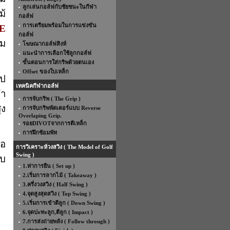
ลูกเล่นกอล์ฟกับชัยชนะในกีฬา
ม้
กอล์ฟ
การเตรียมพร้อมในการแข่งขัน
E
กอล์ฟ
ุม
โฆษณากอล์ฟสิงห์
แนะนำการเลือกใช้ลูกกอล์ฟ
ขั้นตอนการใส่กริพด้วยตนเอง
Offset ของใบเหล็ก
ูป
เทคนิคกีฬากอล์ฟ
่ำ
การจับกริพ ( The Grip )
ูง
การจับกริพพัตเตอร์แบบ Reverse
Overlaping Grip.
รอยDIVOTจากการตีเหล็ก
การฝึกซ้อมพัท
คอ
การวิเคราะห์วงสวิง ( The Model of Golf
Swing )
ับ
1.ท่าการยืน ( Set up )
2.เริ่มการลากไม้ ( Takeaway )
3.ครึ่งวงสวิง ( Half Swing )
4.จุดสูงสุดสวิง ( Top Swing )
5.เริ่มการเข้าตีลูก ( Down Swing )
6.จุดปะทะลูก,ตีลูก ( Impact )
7.การส่งถ่ายพลัง ( Follow through )