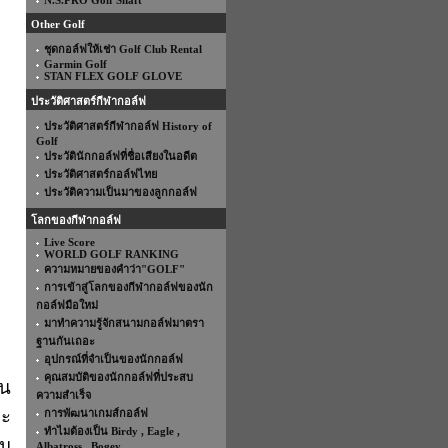
N.S.PRO Golf Shaft
Other Golf
ชุดกอล์ฟให้เช่า Golf Club Rental
Garmin Golf
STAN FLEX GOLF GLOVE
ประวัติศาสตร์กีฬากอล์ฟ
ประวัติศาสตร์กีฬากอล์ฟ History of
Golf
ประวัตินักกอล์ฟที่ชื่อเสียงในอดีต
ประวัติศาสตร์กอล์ฟไทย
ประวัติความเป็นมาของลูกกอล์ฟ
โลกของกีฬากอล์ฟ
Live Score
WORLD GOLF RANKING
ความหมายของคำว่า"GOLF"
การเข้าสู่โลกของกีฬากอล์ฟของนัก
กอล์ฟมือใหม่
มาทำความรู้จักสนามกอล์ฟมาตรา
ฐานกันเถอะ
อุปกรณ์ที่จำเป็นของนักกอล์ฟ
คุณสมบัติของนักกอล์ฟที่ประสบ
าน
ความสำเร็จ
ละ
การพัฒนาเกมส์กอล์ฟ
ทำไมต้องเป็น Birdy , Eagle ,
าม
Albatross , Bogey