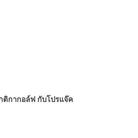
กติกากอล์ฟ กับโปรแจ๊ค