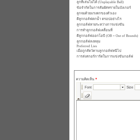
ลูกที่เล่นไม่ได้ (Unplayable Ball)
ข้อจำกัดในการสัมผัสทรายในบังเกอร์
ลูกจมด้วยแรงตกของตัวเอง
ตีลูกกอล์ฟตกน้ำ ดรอปอย่างไร
ลูกกอล์ฟหายระหว่างการแข่งขัน
การทำลูกกอล์ฟเคลื่อนที่
ตีลูกกอล์ฟออกโอบี (OB = Out of Bounds)
ลูกกอล์ฟลงหลุม
Preferred Lies
เมื่อถูกสัตว์คาบลูกกอล์ฟหนีไป
การส่งสกอร์การ์ดในการแข่งขันกอล์ฟ
ความคิดเห็น
*