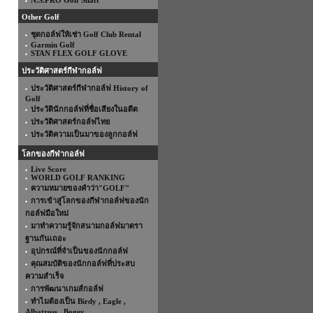
N.S.PRO Golf Shaft
Other Golf
ชุดกอล์ฟให้เช่า Golf Club Rental
Garmin Golf
STAN FLEX GOLF GLOVE
ประวัติศาสตร์กีฬากอล์ฟ
ประวัติศาสตร์กีฬากอล์ฟ History of
Golf
ประวัตินักกอล์ฟที่ชื่อเสียงในอดีต
ประวัติศาสตร์กอล์ฟไทย
ประวัติความเป็นมาของลูกกอล์ฟ
โลกของกีฬากอล์ฟ
Live Score
WORLD GOLF RANKING
ความหมายของคำว่า"GOLF"
การเข้าสู่โลกของกีฬากอล์ฟของนัก
กอล์ฟมือใหม่
มาทำความรู้จักสนามกอล์ฟมาตรา
ฐานกันเถอะ
อุปกรณ์ที่จำเป็นของนักกอล์ฟ
คุณสมบัติของนักกอล์ฟที่ประสบ
ความสำเร็จ
การพัฒนาเกมส์กอล์ฟ
ทำไมต้องเป็น Birdy , Eagle ,
Albatross , Bogey