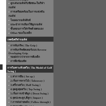
ลูกเล่นกอล์ฟกับชัยชนะในกีฬา
กอล์ฟ
การเตรียมพร้อมในการแข่งขัน
กอล์ฟ
โฆษณากอล์ฟสิงห์
แนะนำการเลือกใช้ลูกกอล์ฟ
ขั้นตอนการใส่กริพด้วยตนเอง
Offset ของใบเหล็ก
เทคนิคกีฬากอล์ฟ
การจับกริพ ( The Grip )
การจับกริพพัตเตอร์แบบ Reverse
Overlaping Grip.
รอยDIVOTจากการตีเหล็ก
การฝึกซ้อมพัท
การวิเคราะห์วงสวิง ( The Model of Golf
Swing )
1.ท่าการยืน ( Set up )
2.เริ่มการลากไม้ ( Takeaway )
3.ครึ่งวงสวิง ( Half Swing )
4.จุดสูงสุดสวิง ( Top Swing )
5.เริ่มการเข้าตีลูก ( Down Swing )
6.จุดปะทะลูก,ตีลูก ( Impact )
7.การส่งถ่ายพลัง ( Follow through )