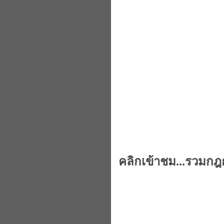
คลิกเข้าชม...รวมกฎ