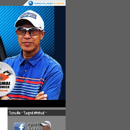
โปรแจ๊ค " ไอศูรย์ ศิริขันธ์ "