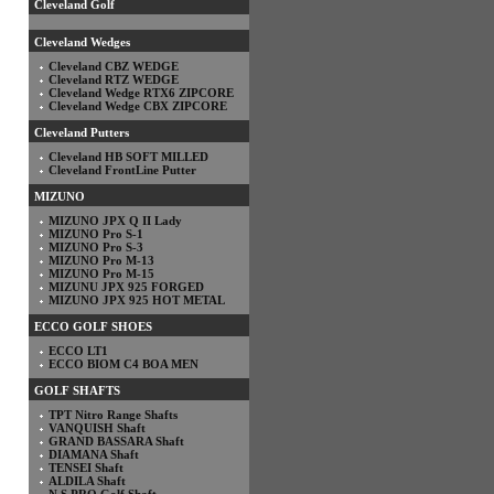
Cleveland Golf
Cleveland Wedges
Cleveland CBZ WEDGE
Cleveland RTZ WEDGE
Cleveland Wedge RTX6 ZIPCORE
Cleveland Wedge CBX ZIPCORE
Cleveland Putters
Cleveland HB SOFT MILLED
Cleveland FrontLine Putter
MIZUNO
MIZUNO JPX Q II Lady
MIZUNO Pro S-1
MIZUNO Pro S-3
MIZUNO Pro M-13
MIZUNO Pro M-15
MIZUNU JPX 925 FORGED
MIZUNO JPX 925 HOT METAL
ECCO GOLF SHOES
ECCO LT1
ECCO BIOM C4 BOA MEN
GOLF SHAFTS
TPT Nitro Range Shafts
VANQUISH Shaft
GRAND BASSARA Shaft
DIAMANA Shaft
TENSEI Shaft
ALDILA Shaft