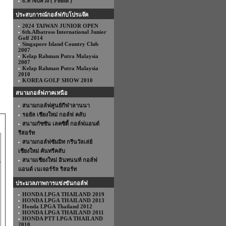
8.ท่าจบสวิง ( Finish )
ประสบการณ์กอล์ฟกับโปรแจ๊ค
2024 TAIWAN JUNIOR OPEN
6th.Albatross International Junior
Golf 2014
Singapore Island Country Club
2007
Kelap Rahman Putra Malaysia
2007
Kelap Rahman Putra Malaysia
2010
KOREA GOLF SHOW 2010
สนามกอล์ฟภาคเหนือ
สนามกอล์ฟศูนย์กีฬาลานนา
รอยัล เชียงใหม่ กอล์ฟ คลับ
สนามกัซซัน เลคซิตี้ กอล์ฟแอนด์
รีสอร์ท
สนามกอล์ฟซัมมิท กรีนวัลเล่ย์
เชียงใหม่ คันทรีคลับ
สนามเชียงใหม่ อินทนนท์ กอล์ฟ
แอนด์ เนเจอร์รัล ริสอร์ท
ประมวลภาพการแข่งขันกอล์ฟ
HONDA LPGA THAILAND 2019
HONDA LPGA THAILAND 2013
Honda LPGA Thailand 2012
HONDA LPGA THAILAND 2011
HONDA PTT LPGA THAILAND
2010