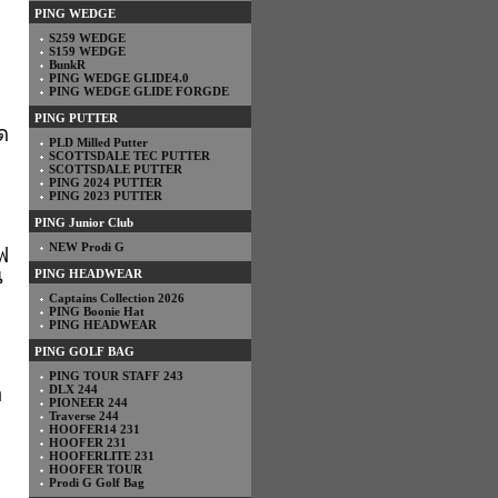
PING WEDGE
S259 WEDGE
S159 WEDGE
BunkR
PING WEDGE GLIDE4.0
PING WEDGE GLIDE FORGDE
PING PUTTER
ุด
PLD Milled Putter
SCOTTSDALE TEC PUTTER
SCOTTSDALE PUTTER
PING 2024 PUTTER
PING 2023 PUTTER
PING Junior Club
NEW Prodi G
์ฟ
น
PING HEADWEAR
Captains Collection 2026
PING Boonie Hat
PING HEADWEAR
PING GOLF BAG
PING TOUR STAFF 243
า
DLX 244
PIONEER 244
Traverse 244
HOOFER14 231
HOOFER 231
HOOFERLITE 231
HOOFER TOUR
Prodi G Golf Bag