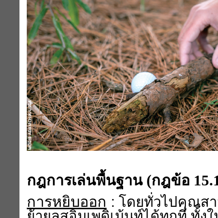
กฎการเล่นพื้นฐาน (กฎข้อ
15.
การหยิบออก
: โดยทั่วไปคุณสา
ย้ายลูสอิมเพดิเม้นท์ได้ทุกที่ ท