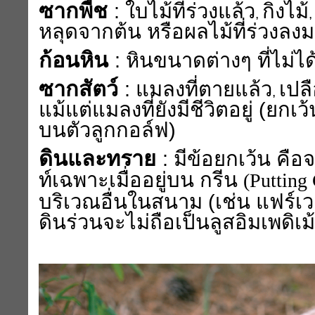
ซากพืช
: ใบไม้ที่ร่วงแล้ว
กิ่งไม้
,
หลุดจากต้น หรือผลไม้ที่ร่วงลง
ก้อนหิน
: หินขนาดต่างๆ ที่ไม่ได
ซากสัตว์
: แมลงที่ตายแล้ว
เปล
,
แม้แต่แมลงที่ยังมีชีวิตอยู่ (ยกเว
บนตัวลูกกอล์ฟ)
ดินและทราย
: มีข้อยกเว้น คือ
ท์เฉพาะเมื่ออยู่บน กรีน
(
Putting
บริเวณอื่นในสนาม (เช่น แฟร์เว
ดินร่วนจะไม่ถือเป็นลูสอิมเพดิเม