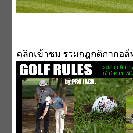
คลิกเข้าชม รวมกฎกติกากอล์