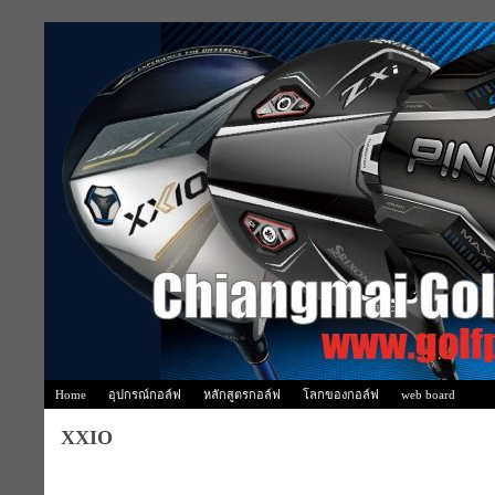
Home
อุปกรณ์กอล์ฟ
หลักสูตรกอล์ฟ
โลกของกอล์ฟ
web board
XXIO