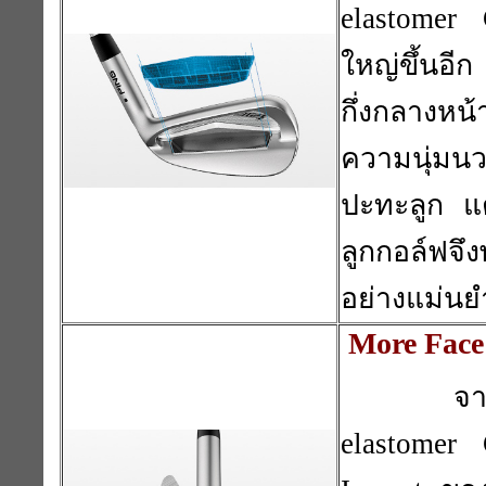
elastomer
ใหญ่ขึ้นอี
กึ่งกลางหน
ความนุ่มนว
ปะทะลูก แต
ลูกกอล์ฟจึง
อย่างแม่นย
More Face
จา
elastomer 